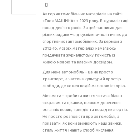
Автор автомобільних матеріалів на сайті
«Твоя МАШИНА» з 2023 року. В журналістиці
понад дев’ять років. За цей час писав для
різних видань – від суспільно-політичних до
спортивних і автомобільних. За кермом з
2012-го, у своїх матеріалах намагаюсь
поєднувати журналістську точність із
живою мовою та власним досвідом.
Для мене автомобіль – це не просто
транспорт, а частина культури й простір
свободи, де кожен водій має свою історію.
Моя мета – зробити життя читача більш
яскравим та цікавим, шляхом донесення
останніх новин, трендів та порад експертів.
Не просто розповісти про автомобілі, а
показати, як вони змінюють наші звички,
стиль життя і навіть спосіб мислення.