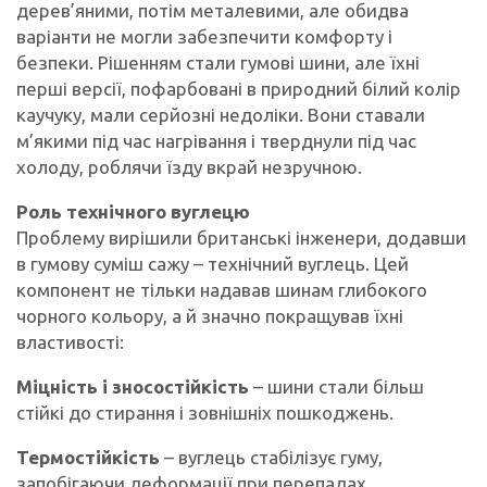
дерев’яними, потім металевими, але обидва
варіанти не могли забезпечити комфорту і
безпеки. Рішенням стали гумові шини, але їхні
перші версії, пофарбовані в природний білий колір
каучуку, мали серйозні недоліки. Вони ставали
м’якими під час нагрівання і тверднули під час
холоду, роблячи їзду вкрай незручною.
Роль технічного вуглецю
Проблему вирішили британські інженери, додавши
в гумову суміш сажу – технічний вуглець. Цей
компонент не тільки надавав шинам глибокого
чорного кольору, а й значно покращував їхні
властивості:
Міцність і зносостійкість
– шини стали більш
стійкі до стирання і зовнішніх пошкоджень.
Термостійкість
– вуглець стабілізує гуму,
запобігаючи деформації при перепадах