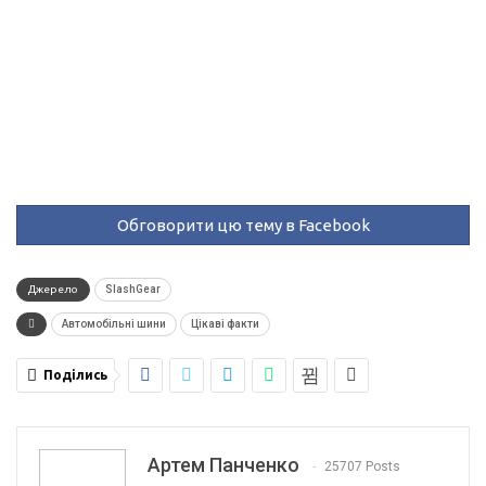
Обговорити цю тему в Facebook
Джерело
SlashGear
Автомобільні шини
Цікаві факти
Поділись
Артем Панченко
25707 Posts