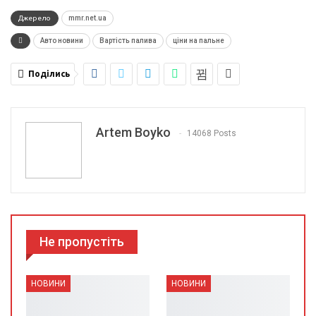
Джерело
mmr.net.ua
Авто новини
Вартість палива
ціни на пальне
Поділись
Artem Boyko
14068 Posts
Не пропустіть
НОВИНИ
НОВИНИ