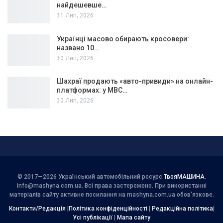
найдешевше…
31 Лип, 2026
Українці масово обирають кросовери:
названо 10…
30 Лип, 2026
Шахраї продають «авто-привиди» на онлайн-
платформах: у МВС…
30 Лип, 2026
© 2017—2026 Український автомобільний ресурс
ТвояМАШИНА
.
info@mashyna.com.ua
. Всі права застережено. При використанні
матеріалів сайту активне посилання на mashyna.com.ua обов'язкове.
Контакти/Редакція
|
Політика конфіденційності
|
Редакційна політика
|
Усі публікації
|
Мапа сайту