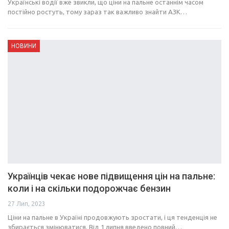
Українські водії вже звикли, що ціни на пальне останнім часом
постійно ростуть, тому зараз так важливо знайти АЗК…
НОВИНИ
Українців чекає нове підвищення цін на пальне:
коли і на скільки подорожчає бензин
27 Лип, 2023
Ціни на пальне в Україні продовжують зростати, і ця тенденція не
збирається змінюватися. Від 1 липня введено повний…