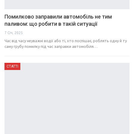
Помилково заправили автомобіль не тим
паливом: що робити в такій ситуації
7 Січ, 2025
Час від часу неуважні водії або ті, хто поспішає, роблять одну й ту
саму грубу помилку під час заправки автомобіля…
СТАТТІ