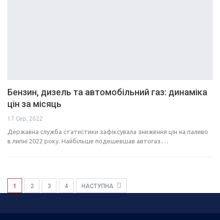
Бензин, дизель та автомобільний газ: динаміка
цін за місяць
17 Сер, 2022
Державна служба статистики зафіксувала зниження цін на паливо
в липні 2022 року. Найбільше подешевшав автогаз.…
1
2
3
4
НАСТУПНА