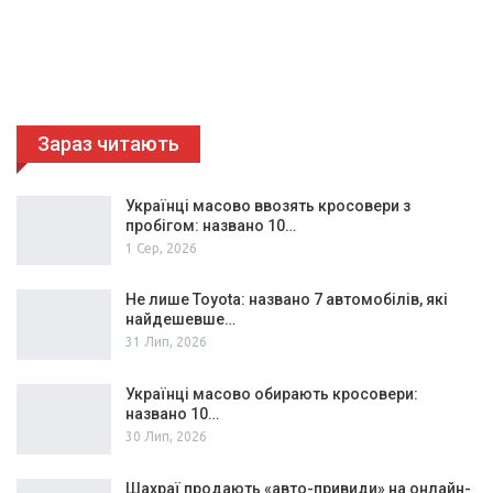
Зараз читають
Українці масово ввозять кросовери з
пробігом: названо 10…
1 Сер, 2026
Не лише Toyota: названо 7 автомобілів, які
найдешевше…
31 Лип, 2026
Українці масово обирають кросовери:
названо 10…
30 Лип, 2026
Шахраї продають «авто-привиди» на онлайн-