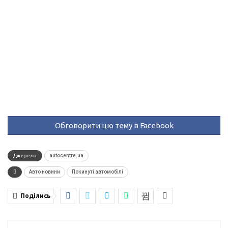
Обговорити цю тему в Facebook
Джерело
autocentre.ua
Авто новини
Покинуті автомобілі
Поділись