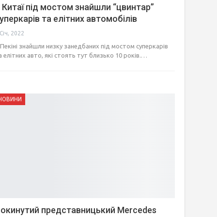
 Китаї під мостом знайшли “цвинтар”
уперкарів та елітних автомобілів
 Січ, 2022
 Пекіні знайшли низку занедбаних під мостом суперкарів
а елітних авто, які стоять тут близько 10 років.…
НОВИНИ
окинутий представницький Mercedes