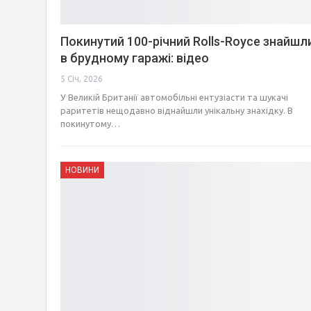
Покинутий 100-річний Rolls-Royce знайшл
в брудному гаражі: відео
5 Січ, 2026
У Великій Британії автомобільні ентузіасти та шукачі
раритетів нещодавно віднайшли унікальну знахідку. В
покинутому…
НОВИНИ