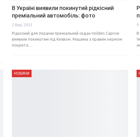
В Україні виявили покинутий рідкісний
Р
преміальний автомобіль: фото
п
2 Вер, 2023
9 
Рідкісний для України преміальний седан Holden Caprice
В
виявили покинутим під Києвом. Машина з правим кермом
V
покрита…
л
НОВИНИ