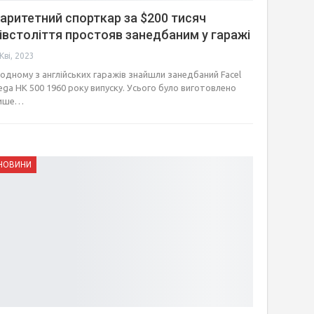
аритетний спорткар за $200 тисяч
івстоліття простояв занедбаним у гаражі
Кві, 2023
 одному з англійських гаражів знайшли занедбаний Facel
ega HK 500 1960 року випуску. Усього було виготовлено
ише…
НОВИНИ