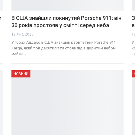
и
В США знайшли покинутий Porsche 911: він
З
30 років простояв у смітті серед неба
в
12 Лис, 2025
1
У горах Айдахо в США знайшли раритетний Porsche 911
У
Targa, який три десятиліття стояв під відкритим небом,
к
майже…
к
НОВИНИ