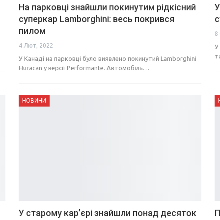
На парковці знайшли покинутим рідкісний
У
суперкар Lamborghini: весь покрився
с
пилом
8
4 Лют, 2022
У
т
У Канаді на парковці було виявлено покинутий Lamborghini
Huracan у версії Performante. Автомобіль…
НОВИНИ
У старому кар’єрі знайшли понад десяток
П