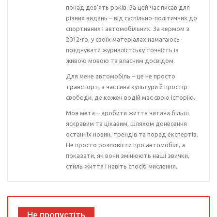
понад дев’ять років. За цей час писав для
різних видань – від суспільно-політичних до
спортивних і автомобільних. За кермом з
2012-го, у своїх матеріалах намагаюсь
поєднувати журналістську точність із
живою мовою та власним досвідом.
Для мене автомобіль – це не просто
транспорт, а частина культури й простір
свободи, де кожен водій має свою історію.
Моя мета – зробити життя читача більш
яскравим та цікавим, шляхом донесення
останніх новин, трендів та порад експертів.
Не просто розповісти про автомобілі, а
показати, як вони змінюють наші звички,
стиль життя і навіть спосіб мислення.
Не пропустіть