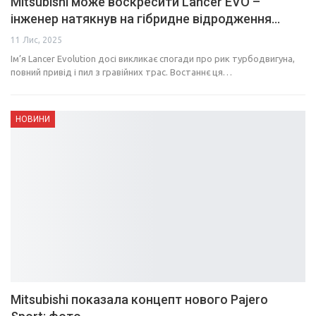
Mitsubishi може воскресити Lancer EVO –
інженер натякнув на гібридне відродження…
11 Лис, 2025
Ім’я Lancer Evolution досі викликає спогади про рик турбодвигуна,
повний привід і пил з гравійних трас. Востаннє ця…
НОВИНИ
Mitsubishi показала концепт нового Pajero