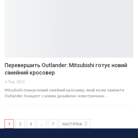
Перевершить Outlander: Mitsubishi готує новий
сімейний кросовер
4 Тра, 2025
Mitsubishi планує новий сімейний кросовер, який може замінити
Outlander. Концепт с новим дизайном і електричною…
1
2
3
…
7
НАСТУПНА