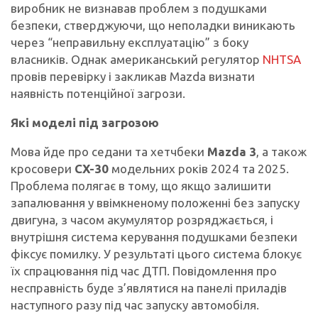
виробник не визнавав проблем з подушками
безпеки, стверджуючи, що неполадки виникають
через “неправильну експлуатацію” з боку
власників. Однак американський регулятор
NHTSA
провів перевірку і закликав Mazda визнати
наявність потенційної загрози.
Які моделі під загрозою
Мова йде про седани та хетчбеки
Mazda 3
, а також
кросовери
CX-30
модельних років 2024 та 2025.
Проблема полягає в тому, що якщо залишити
запалювання у ввімкненому положенні без запуску
двигуна, з часом акумулятор розряджається, і
внутрішня система керування подушками безпеки
фіксує помилку. У результаті цього система блокує
їх спрацювання під час ДТП. Повідомлення про
несправність буде з’являтися на панелі приладів
наступного разу під час запуску автомобіля.