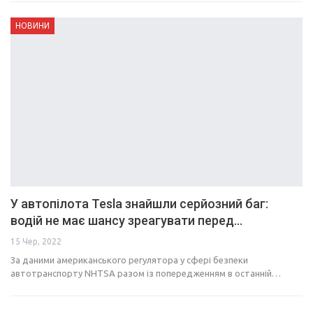
НОВИНИ
У автопілота Tesla знайшли серйозний баг:
водій не має шансу зреагувати перед…
15 Чер, 2022
За даними американського регулятора у сфері безпеки
автотранспорту NHTSA разом із попередженням в останній…