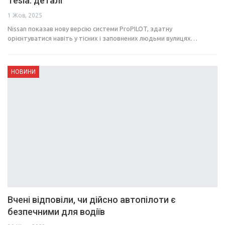
Tesla: деталі
1 Жов, 2025
Nissan показав нову версію системи ProPILOT, здатну
орієнтуватися навіть у тісних і заповнених людьми вулицях…
НОВИНИ
Вчені відповіли, чи дійсно автопілоти є
безпечними для водіїв