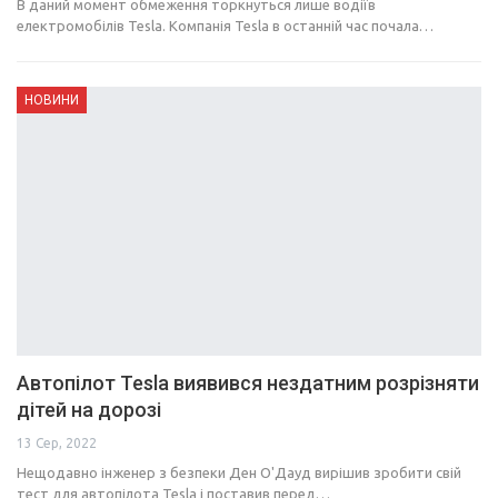
В даний момент обмеження торкнуться лише водіїв
електромобілів Tesla. Компанія Tesla в останній час почала…
НОВИНИ
Автопілот Tesla виявився нездатним розрізняти
дітей на дорозі
13 Сер, 2022
Нещодавно інженер з безпеки Ден О'Дауд вирішив зробити свій
тест для автопілота Tesla і поставив перед…