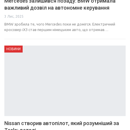
Mercedes залишився позаду: BMW отримала
важливий дозвіл на автономне керування
3 Лис, 2025
BMW зробила те, чого Mercedes поки не домігся. Електричний
кросовер iX3 став першим німецьким авто, що отримав…
НОВИНИ
Nissan створив автопілот, який розумніший за