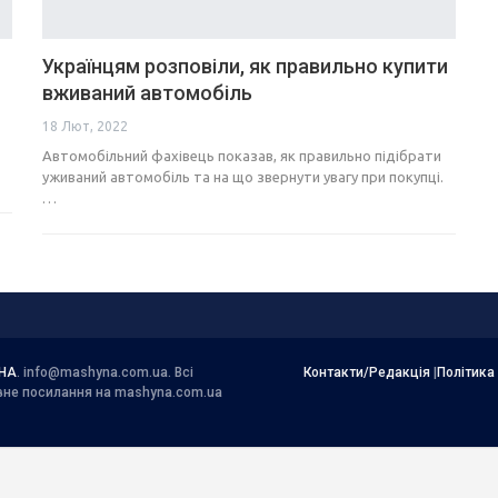
Українцям розповіли, як правильно купити
вживаний автомобіль
18 Лют, 2022
Автомобільний фахівець показав, як правильно підібрати
уживаний автомобіль та на що звернути увагу при покупці.
…
НА
.
info@mashyna.com.ua
. Всі
Контакти/Редакція
|
Політика
ивне посилання на mashyna.com.ua