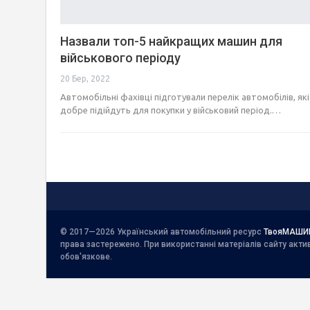
Назвали топ-5 найкращих машин для
військового періоду
20 Бер, 2022
Автомобільні фахівці підготували перелік автомобілів, які
добре підійдуть для покупки у військовий період.…
© 2017—2026 Український автомобільний ресурс
ТвояМАШИ
права застережено. При використанні матеріалів сайту акт
обов'язкове.