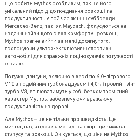
Що робить Mythos особливим, так це його
унікальний підхід до поєднання розкоші та
продуктивності. У той час як інші суббренди
Mercedes-Benz, такі як Maybach, фокусуються на
наданні найвищого рівня комфорту і розкоші,
Mythos прагне вийти за межі досягнутого,
пропонуючи ультра-ексклюзивні спортивні
автомобілі для справжніх поціновувачів потужності
і стилю.
Потужні двигуни, включно з версією 6,0-літрового
V12 з подвійним турбонаддувом і 4,0-літровий твін-
турбо V8, втілюватимуть у собі безкомпромісний
характер Mythos, забезпечуючи вражаючу
продуктивність на дорозі.
Але Mythos – це не тільки про швидкість. Це
мистецтво, втілене в металі та шкірі, це символ
статусу та розкоші. Очікується, що ціни на Mythos