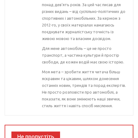
понад дев’ять років. За цей час писав для
різних видань – від суспільно-політичних до
спортивних і автомобільних. За кермом з
2012-го, у своїх матеріалах намагаюсь
поєднувати журналістську точність із
живою мовою та власним досвідом.
Для мене автомобіль – це не просто
транспорт, а частина культури й простір
свободи, де кожен водій має свою історію.
Моя мета – зробити життя читача більш
яскравим та цікавим, шляхом донесення
останніх новин, трендів та порад експертів.
Не просто розповісти про автомобілі, а
показати, як вони змінюють наші звички,
стиль життя і навіть спосіб мислення.
Не пропустіть