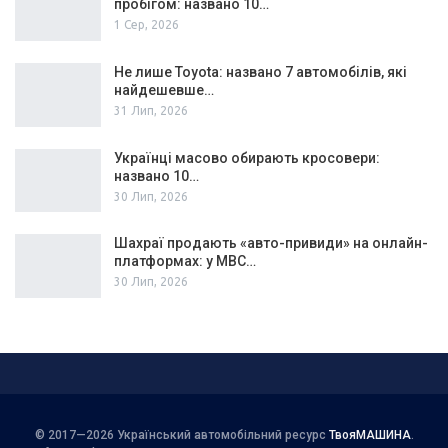
пробігом: названо 10…
1 Сер, 2026
Не лише Toyota: названо 7 автомобілів, які
найдешевше…
31 Лип, 2026
Українці масово обирають кросовери:
названо 10…
30 Лип, 2026
Шахраї продають «авто-привиди» на онлайн-
платформах: у МВС…
30 Лип, 2026
© 2017—2026 Український автомобільний ресурс
ТвояМАШИНА
.