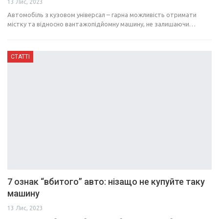
13 Лис, 2023
Автомобіль з кузовом універсал – гарна можливість отримати
містку та відносно вантажопідйомну машину, не залишаючи…
СТАТТІ
7 ознак “вбитого” авто: нізащо не купуйте таку
машину
13 Лис, 2023