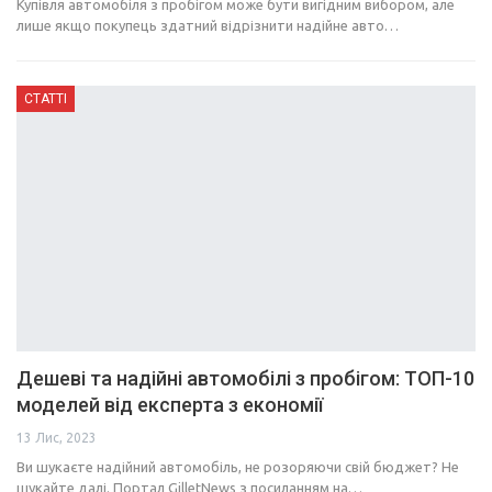
Купівля автомобіля з пробігом може бути вигідним вибором, але
лише якщо покупець здатний відрізнити надійне авто…
СТАТТІ
Дешеві та надійні автомобілі з пробігом: ТОП-10
моделей від експерта з економії
13 Лис, 2023
Ви шукаєте надійний автомобіль, не розоряючи свій бюджет? Не
шукайте далі. Портал GilletNews з посиланням на…