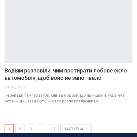
Водіям розповіли, чим протирати лобове скло
автомобіля, щоб воно не запотівало
20 Гру, 2022
Перепади температури, сніг та морози, що прийшли в Україну в
останні дні, завдають чимало клопоту власникам…
1
2
3
…
17
НАСТУПНА