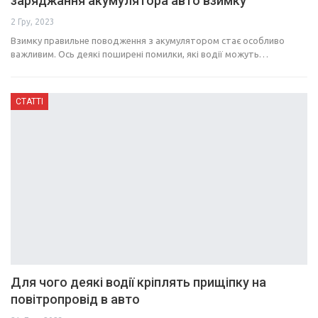
заряджання акумулятора авто взимку
2 Гру, 2023
Взимку правильне поводження з акумулятором стає особливо
важливим. Ось деякі поширені помилки, які водії можуть…
СТАТТІ
Для чого деякі водії кріплять прищіпку на
повітропровід в авто