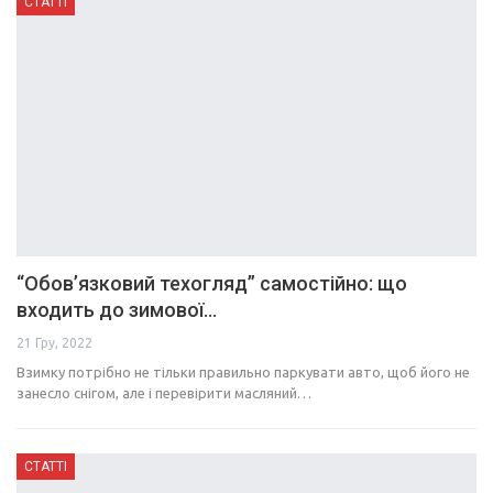
СТАТТІ
“Обов’язковий техогляд” самостійно: що
входить до зимової…
21 Гру, 2022
Взимку потрібно не тільки правильно паркувати авто, щоб його не
занесло снігом, але і перевірити масляний…
СТАТТІ