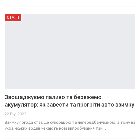
СТАТТІ
Заощаджуємо паливо та бережемо
акумулятор: як завести та прогріти авто взимку
22 Гру, 2022
Взимку погода стає ще суворішою та непередбачуваною, а тому на
українських водіїв чекають нові випробування такі…