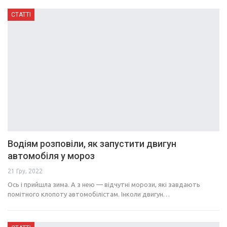
СТАТТІ
Водіям розповіли, як запустити двигун
автомобіля у мороз
21 Гру, 2022
Ось і прийшла зима. А з нею — відчутні морози, які завдають
помітного клопоту автомобілістам. Інколи двигун…