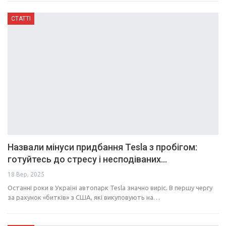
СТАТТІ
Назвали мінуси придбання Tesla з пробігом:
готуйтесь до стресу і несподіваних…
18 Вер, 2025
Останні роки в Україні автопарк Tesla значно виріс. В першу чергу
за рахунок «битків» з США, які викуповують на…