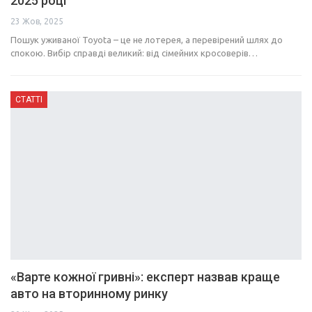
2025 році
23 Жов, 2025
Пошук уживаної Toyota – це не лотерея, а перевірений шлях до
спокою. Вибір справді великий: від сімейних кросоверів…
СТАТТІ
«Варте кожної гривні»: експерт назвав краще
авто на вторинному ринку