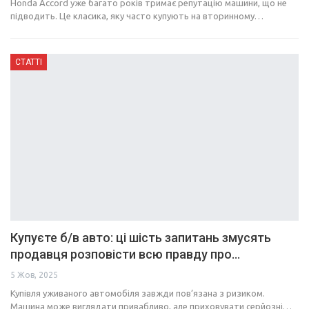
Honda Accord уже багато років тримає репутацію машини, що не
підводить. Це класика, яку часто купують на вторинному…
СТАТТІ
Купуєте б/в авто: ці шість запитань змусять
продавця розповісти всю правду про…
5 Жов, 2025
Купівля уживаного автомобіля завжди пов’язана з ризиком.
Машина може виглядати привабливо, але приховувати серйозні…