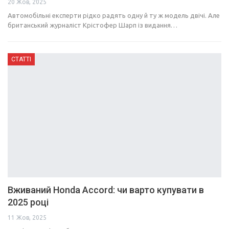
20 Жов, 2025
Автомобільні експерти рідко радять одну й ту ж модель двічі. Але
британський журналіст Крістофер Шарп із видання…
СТАТТІ
Вживаний Honda Accord: чи варто купувати в
2025 році
11 Жов, 2025